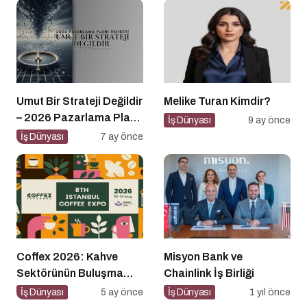
Umut Bir Strateji Değildir
Melike Turan Kimdir?
– 2026 Pazarlama Planı
İş Dünyası
9 ay önce
Rehberi
İş Dünyası
7 ay önce
Coffex 2026: Kahve
Misyon Bank ve
Sektörünün Buluşma
Chainlink İş Birliği
Noktası
İş Dünyası
5 ay önce
İş Dünyası
1 yıl önce