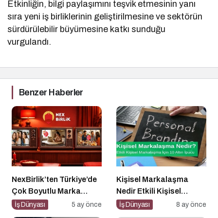
Etkinliğin, bilgi paylaşımını teşvik etmesinin yanı
sıra yeni iş birliklerinin geliştirilmesine ve sektörün
sürdürülebilir büyümesine katkı sunduğu
vurgulandı.
Benzer Haberler
NexBirlik’ten Türkiye’de
Kişisel Markalaşma
Çok Boyutlu Marka
Nedir Etkili Kişisel
Hamlesi
Markalaşma için 10 Altın
İş Dünyası
5 ay önce
İş Dünyası
8 ay önce
İpucu