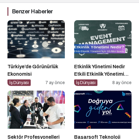
Benzer Haberler
Türkiye’de Görünürlük
Etkinlik Yönetimi Nedir
Ekonomisi
Etkili Etkinlik Yönetimi
İçin 10 Altın İpucu
İş Dünyası
7 ay önce
İş Dünyası
8 ay önce
Sektör Profesyonelleri
Başarsoft Teknoloji