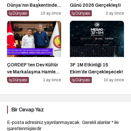
Dünya’nın Başkentinde
Günü 2026 Gerçekleşti
Buluşacak!
İş Dünyası
10 ay önce
İş Dünyası
2 ay önce
ÇORDEF’ten Dev Kültür
3F 1M Etkinliği 15
ve Markalaşma Hamlesi:
Ekim’de Gerçekleşecek!
Projelerin Başına Mürsel
İş Dünyası
1 ay önce
İş Dünyası
10 ay önce
Ferhat Sağlam Getirildi
Bir Cevap Yaz
E-posta adresiniz yayınlanmayacak.
Gerekli alanlar
*
ile
işaretlenmişlerdir