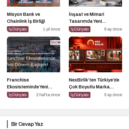
Misyon Bank ve
İnşaat ve Mimari
Chainlink İş Birliği
Tasarımda Yeni
Standartlar Belirliyor
İş Dünyası
1 yıl önce
İş Dünyası
9 ay önce
Franchise
NexBirlik’ten Türkiye’de
Ekosisteminde Yeni
Çok Boyutlu Marka
Dönem Başlıyor: Bayim
Hamlesi
İş Dünyası
2 hafta önce
İş Dünyası
5 ay önce
Olur Musun? Fuarı 2026
İçin Geri Sayım!
Bir Cevap Yaz