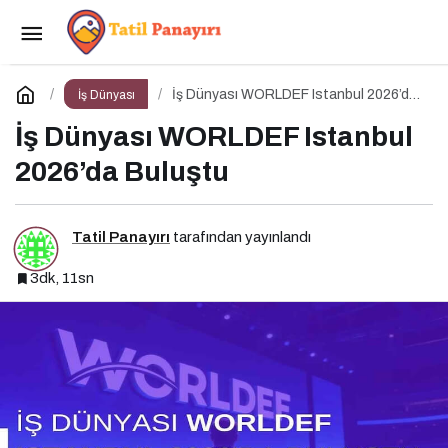
Kişisel Markalaşma 360 Podcast Serisi
Paylaş
Yorum Yap
İş Dünyası WORLDEF Istanbul 2026’da
İş Dünyası
Buluştu
İş Dünyası WORLDEF Istanbul
2026’da Buluştu
Tatil Panayırı
tarafından yayınlandı
3dk, 11sn