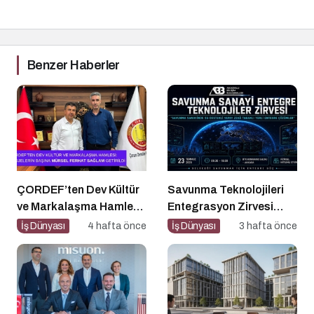
Benzer Haberler
ÇORDEF’ten Dev Kültür
Savunma Teknolojileri
ve Markalaşma Hamlesi:
Entegrasyon Zirvesi
Projelerin Başına Mürsel
Ankara’da
İş Dünyası
4 hafta önce
İş Dünyası
3 hafta önce
Ferhat Sağlam Getirildi
Gerçekleşecek!