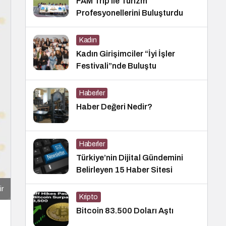
FAM Trip ile Turizm
Profesyonellerini Buluşturdu
Kadın
Kadın Girişimciler “İyi İşler
Festivali”nde Buluştu
Haberler
Haber Değeri Nedir?
Haberler
Türkiye’nin Dijital Gündemini
Belirleyen 15 Haber Sitesi
ir
Kripto
Bitcoin 83.500 Doları Aştı