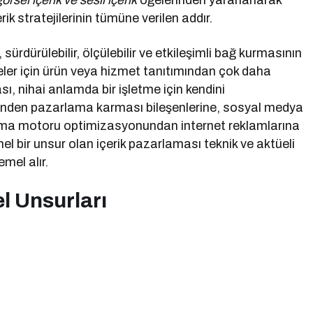
görsel içerik ve sesli içerik
öğelerinden yararlanarak
k stratejilerinin tümüne verilen addır.
sürdürülebilir, ölçülebilir ve etkileşimli bağ kurmasının
eler için ürün veya hizmet tanıtımından çok daha
sı, nihai anlamda bir işletme için kendini
rinden pazarlama karması bileşenlerine, sosyal medya
ama motoru optimizasyonundan internet reklamlarına
l bir unsur olan içerik pazarlaması teknik ve aktüeli
mel alır.
l Unsurları