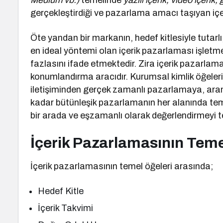
Medium vb.)
temelinde
yazılı içerik, video içerik, 
gerçekleştirdiği ve pazarlama amacı taşıyan içeri
Öte yandan bir markanın, hedef kitlesiyle tutarlı, 
en ideal yöntemi olan içerik pazarlaması işletm
fazlasını ifade etmektedir. Zira içerik pazarlama
konumlandırma aracıdır. Kurumsal kimlik öğele
iletişiminden gerçek zamanlı pazarlamaya, ar
kadar bütünleşik pazarlamanın her alanında teme
bir arada ve eşzamanlı olarak değerlendirmeyi te
İçerik Pazarlamasının Teme
İçerik pazarlamasının temel öğeleri arasında;
Hedef Kitle
İçerik Takvimi