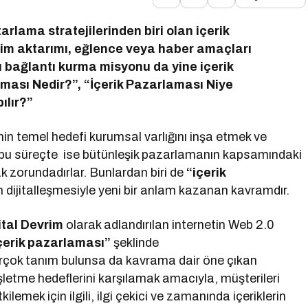
azarlama stratejilerinden biri olan içerik
yim aktarımı, eğlence veya haber amaçları
ı bağlantı kurma misyonu da yine içerik
laması Nedir?”, “İçerik Pazarlaması Niye
ılır?”
n temel hedefi kurumsal varlığını inşa etmek ve
r bu süreçte ise bütünleşik pazarlamanın kapsamındaki
 zorundadırlar. Bunlardan biri de
“içerik
 dijitalleşmesiyle yeni bir anlam kazanan kavramdır.
ital Devrim
olarak adlandırılan internetin Web 2.0
çerik pazarlaması”
şeklinde
birçok tanım bulunsa da kavrama dair öne çıkan
işletme hedeflerini karşılamak amacıyla, müşterileri
emek için ilgili, ilgi çekici ve zamanında içeriklerin