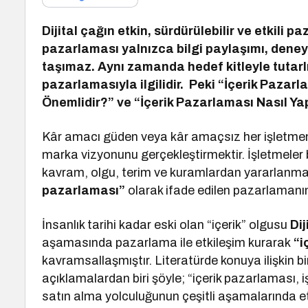
Dijital çağın etkin, sürdürülebilir ve etkili p
pazarlaması yalnızca bilgi paylaşımı, dene
taşımaz. Aynı zamanda hedef kitleyle tutarl
pazarlamasıyla ilgilidir. Peki “İçerik Pazar
Önemlidir?” ve “İçerik Pazarlaması Nasıl Yap
Kâr amacı güden veya kâr amaçsız her işletmeni
marka vizyonunu gerçekleştirmektir. İşletmele
kavram, olgu, terim ve kuramlardan yararlanmak
pazarlaması”
olarak ifade edilen pazarlamanın
İnsanlık tarihi kadar eski olan “içerik” olgusu
Dij
aşamasında pazarlama ile etkileşim kurarak
“i
kavramsallaşmıştır. Literatürde konuya ilişkin 
açıklamalardan biri şöyle; “içerik pazarlaması, 
satın alma yolculuğunun çeşitli aşamalarında etkil