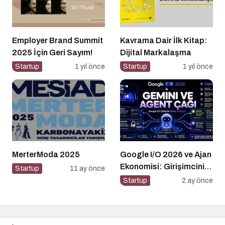
Employer Brand Summit
Kavrama Dair İlk Kitap:
2025 İçin Geri Sayım!
Dijital Markalaşma
Startup
1 yıl önce
Startup
1 yıl önce
MerterModa 2025
Google I/O 2026 ve Ajan
Ekonomisi: Girişimcinin
Startup
11 ay önce
Yeni Rakibi Arama
Startup
2 ay önce
Kutusu