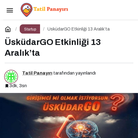
Medya Satın Alma Nedir? Etkili Medya Satın
Alma İçin 10 Altın İpucu
Paylaş
Yorum Yap
ÜsküdarGO Etkinliği 13 Aralık’ta
Startup
ÜsküdarGO Etkinliği 13
Aralık’ta
Tatil Panayırı
tarafından yayınlandı
3dk, 3sn