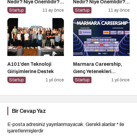
Nedir? Niye Önemlidir?
Nedir? Niye Önemlidir?
Kişisel Markalaşma
Halkla İlişkiler Yönetimi
Startup
11 ay önce
Startup
11 ay önce
Nasıl Uygulanır?
Nasıl Yapılır?
A101’den Teknoloji
Marmara Careership,
Girişimlerine Destek
Genç Yetenekleri
Geleceğin İş Dünyasıyla
Startup
1 yıl önce
Startup
1 yıl önce
Buluşturuyor!
Bir Cevap Yaz
E-posta adresiniz yayınlanmayacak.
Gerekli alanlar
*
ile
işaretlenmişlerdir