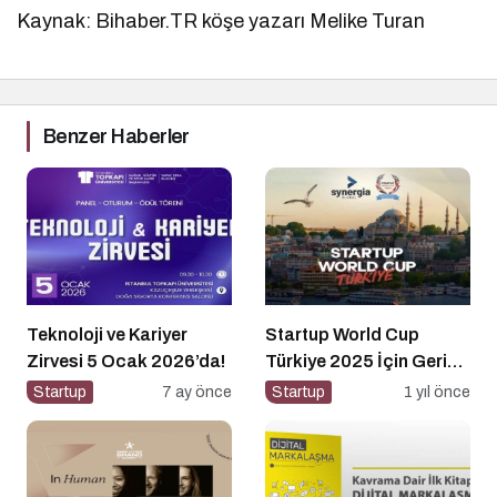
Kaynak: Bihaber.TR köşe yazarı Melike Turan
Benzer Haberler
Teknoloji ve Kariyer
Startup World Cup
Zirvesi 5 Ocak 2026’da!
Türkiye 2025 İçin Geri
Sayım!
Startup
7 ay önce
Startup
1 yıl önce