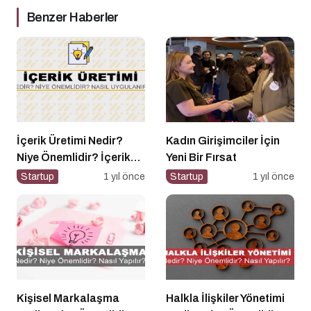
Benzer Haberler
İçerik Üretimi Nedir?
Kadın Girişimciler İçin
Niye Önemlidir? İçerik
Yeni Bir Fırsat
Üretimi Nasıl Yapılır?
Startup
1 yıl önce
Startup
1 yıl önce
Kişisel Markalaşma
Halkla İlişkiler Yönetimi