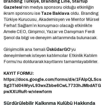
Branding Türkiye, Branding Line, Startup
Gazetesi
‘nin medya sponsoru olduğu etkinliğin
ikram sponsoru ise
Taze Baklava
oldu. Branding
Türkiye Kurucusu, Akademisyen ve Mentor Mürsel
Ferhat Sağlam’ın konuşmacı olacağı etkinlikte
Amele CEO, Girişimci, Yazar ve Danışman Ferdi
Şenol da bilgi ve deneyim aktarımında bulunacak.
Girişimcilik ana temalı
ÜsküdarGO
‘yu
deneyimlemek isteyen katılımcılar Etkinlik Katılım
Formu’nu doldurarak kayıtlarını tamamlayabilirler.
KAYIT FORMU:
https://docs.google.com/forms/d/e/1FAIpQLScs
Sg3Tld04WyvL93wxZbbe6CwL7733hJMbdATG
pwXXURuR-w/viewform
Sürdürülebilir Kalkınma Kulübü Hakkında