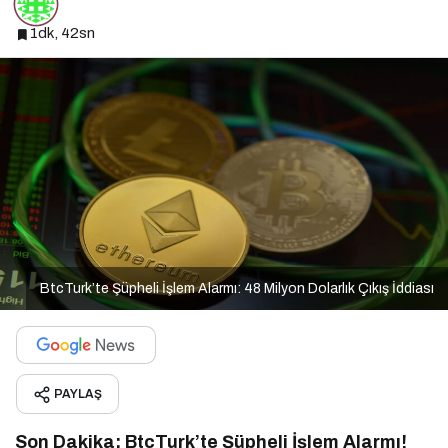
1dk, 42sn
BtcTurk’te Şüpheli İşlem Alarmı: 48 Milyon Dolarlık Çıkış İddiası
PAYLAŞ
Son Dakika: BtcTurk’te Şüpheli İşlem Alarmı!