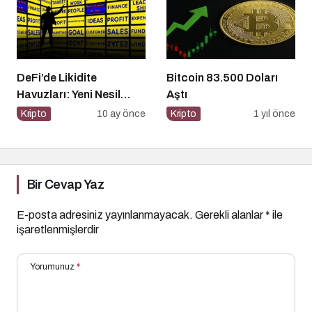
DeFi’de Likidite
Bitcoin 83.500 Doları
Havuzları: Yeni Nesil
Aştı
Finansın Kalbi
Kripto
10 ay önce
Kripto
1 yıl önce
Bir Cevap Yaz
E-posta adresiniz yayınlanmayacak.
Gerekli alanlar
*
ile
işaretlenmişlerdir
Yorumunuz
*