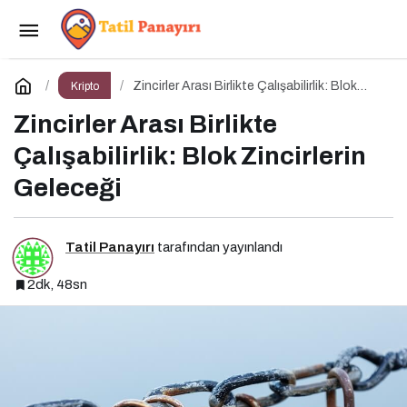
BtcTurk’te Şüpheli İşlem Alarmı: 48 Milyon
Dolarlık Çıkış İddiası
Paylaş
Yorum Yap
Zincirler Arası Birlikte Çalışabilirlik: Blok
Kripto
Zincirlerin Geleceği
Zincirler Arası Birlikte
Çalışabilirlik: Blok Zincirlerin
Geleceği
Tatil Panayırı
tarafından yayınlandı
2dk, 48sn