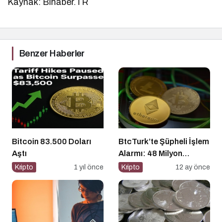
Kaynak: Bihaber.TR
Benzer Haberler
Bitcoin 83.500 Doları
BtcTurk’te Şüpheli İşlem
Aştı
Alarmı: 48 Milyon
Dolarlık Çıkış İddiası
Kripto
1 yıl önce
Kripto
12 ay önce