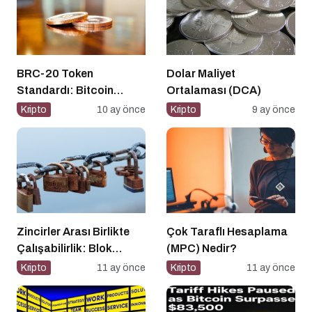
BRC-20 Token
Dolar Maliyet
Standardı: Bitcoin
Ortalaması (DCA)
Üzerindeki Deneysel
Kripto
10 ay önce
Kripto
9 ay önce
Adım
Zincirler Arası Birlikte
Çok Taraflı Hesaplama
Çalışabilirlik: Blok
(MPC) Nedir?
Zincirlerin Geleceği
Kripto
11 ay önce
Kripto
11 ay önce