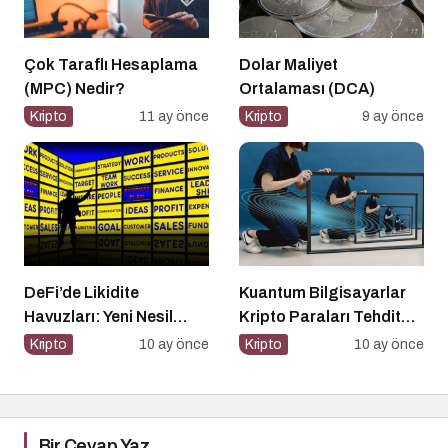
Çok Taraflı Hesaplama
Dolar Maliyet
(MPC) Nedir?
Ortalaması (DCA)
Kripto
11 ay önce
Kripto
9 ay önce
DeFi’de Likidite
Kuantum Bilgisayarlar
Havuzları: Yeni Nesil
Kripto Paraları Tehdit
Finansın Kalbi
Eder mi?
Kripto
10 ay önce
Kripto
10 ay önce
Bir Cevap Yaz