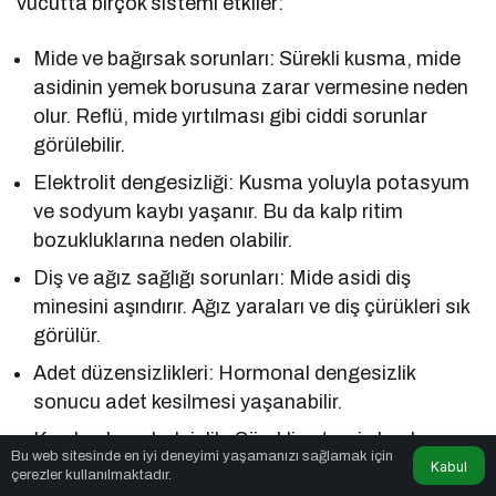
vücutta birçok sistemi etkiler:
Mide ve bağırsak sorunları: Sürekli kusma, mide
asidinin yemek borusuna zarar vermesine neden
olur. Reflü, mide yırtılması gibi ciddi sorunlar
görülebilir.
Elektrolit dengesizliği: Kusma yoluyla potasyum
ve sodyum kaybı yaşanır. Bu da kalp ritim
bozukluklarına neden olabilir.
Diş ve ağız sağlığı sorunları: Mide asidi diş
minesini aşındırır. Ağız yaraları ve diş çürükleri sık
görülür.
Adet düzensizlikleri: Hormonal dengesizlik
sonucu adet kesilmesi yaşanabilir.
Kas kaybı ve halsizlik: Sürekli yetersiz beslenme
Bu web sitesinde en iyi deneyimi yaşamanızı sağlamak için
kas gücünü azaltır, kişi bitkin hisseder.
Kabul
çerezler kullanılmaktadır.