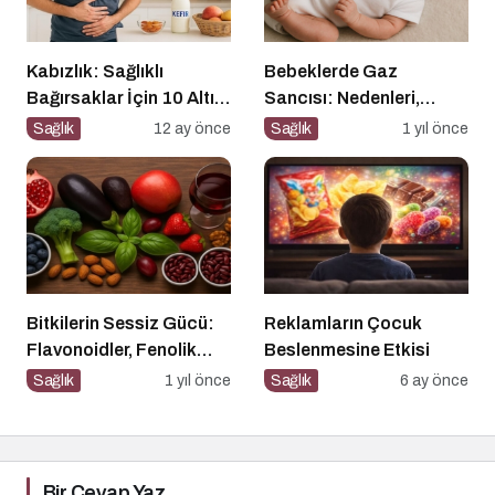
Kabızlık: Sağlıklı
Bebeklerde Gaz
Bağırsaklar İçin 10 Altın
Sancısı: Nedenleri,
Öneri
Belirtileri ve Etkili
Sağlık
12 ay önce
Sağlık
1 yıl önce
Çözümler
Bitkilerin Sessiz Gücü:
Reklamların Çocuk
Flavonoidler, Fenolik
Beslenmesine Etkisi
Asitler ve Diğer
Sağlık
1 yıl önce
Sağlık
6 ay önce
Polifenoller
Bir Cevap Yaz