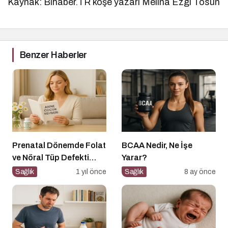
Kaynak: Bihaber.TR köşe yazarı Melina Ezgi Tosun
Benzer Haberler
Prenatal Dönemde Folat
BCAA Nedir, Ne İşe
ve Nöral Tüp Defekti
Yarar?
İlişkisi
Sağlık
1 yıl önce
Sağlık
8 ay önce