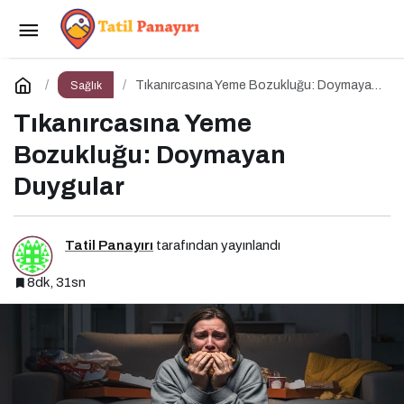
Bulimia Nervoza ile Savaşmak
Paylaş
Yorum Yap
Tıkanırcasına Yeme Bozukluğu: Doymayan
Sağlık
Duygular
Tıkanırcasına Yeme
Bozukluğu: Doymayan
Duygular
Tatil Panayırı
tarafından yayınlandı
8dk, 31sn