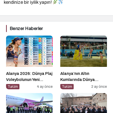
kendinize bir iyilik yapın!
Benzer Haberler
Alanya 2026: Dünya Plaj
Alanya’nın Altın
Voleybolunun Yeni
Kumlarında Dünya
Başkenti İlan Ediliyor!
Sahnesi
Turizm
4 ay önce
Turizm
2 ay önce