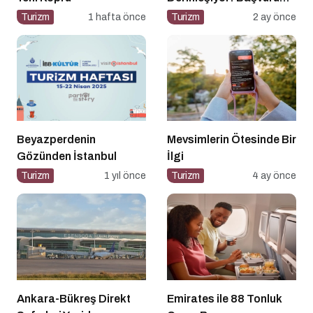
Süreçlerinde Rekor
Turizm
1 hafta önce
Turizm
2 ay önce
Şikayet Artışı
Beyazperdenin
Mevsimlerin Ötesinde Bir
Gözünden İstanbul
İlgi
Turizm
1 yıl önce
Turizm
4 ay önce
Ankara-Bükreş Direkt
Emirates ile 88 Tonluk