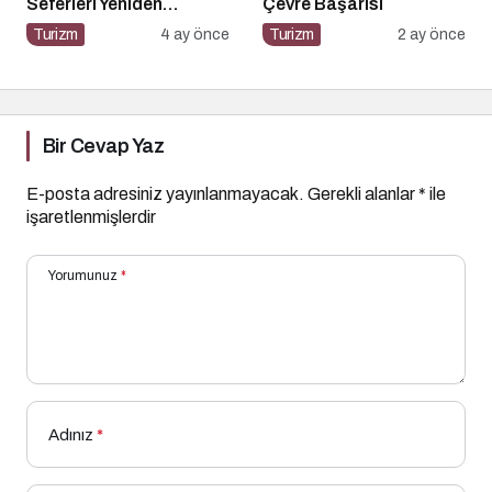
Seferleri Yeniden
Çevre Başarısı
Başladı!
Turizm
4 ay önce
Turizm
2 ay önce
Bir Cevap Yaz
E-posta adresiniz yayınlanmayacak.
Gerekli alanlar
*
ile
işaretlenmişlerdir
Yorumunuz
*
Adınız
*