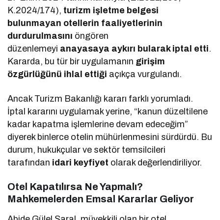
K.2024/174),
turizm işletme belgesi
bulunmayan otellerin faaliyetlerinin
durdurulmasını
öngören
düzenlemeyi
anayasaya aykırı bularak iptal etti
.
Kararda, bu tür bir uygulamanın
girişim
özgürlüğünü ihlal ettiği
açıkça vurgulandı.
Ancak Turizm Bakanlığı kararı farklı yorumladı.
İptal kararını uygulamak yerine, “kanun düzeltilene
kadar kapatma işlemlerine devam edeceğim”
diyerek binlerce otelin mühürlenmesini sürdürdü. Bu
durum, hukukçular ve sektör temsilcileri
tarafından
idari keyfiyet
olarak değerlendiriliyor.
Otel Kapatılırsa Ne Yapmalı?
Mahkemelerden Emsal Kararlar Geliyor
Abide Gülel Saral, müvekkili olan bir otel