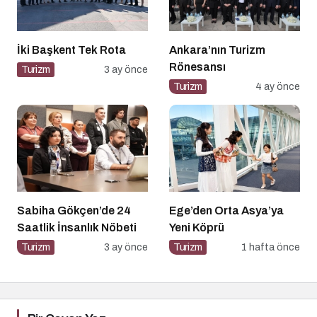
İki Başkent Tek Rota
Ankara’nın Turizm
Rönesansı
Turizm
3 ay önce
Turizm
4 ay önce
Sabiha Gökçen’de 24
Ege’den Orta Asya’ya
Saatlik İnsanlık Nöbeti
Yeni Köprü
Turizm
3 ay önce
Turizm
1 hafta önce