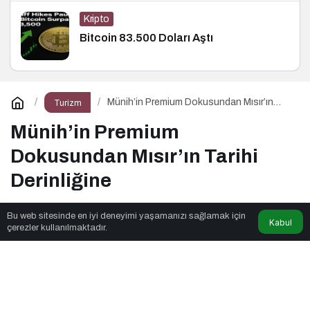
Kripto
Bitcoin 83.500 Doları Aştı
Münih’in Premium Dokusundan Mısır’ın
Turizm
Tarihi Derinliğine
Münih’in Premium
Dokusundan Mısır’ın Tarihi
Derinliğine
Bu web sitesinde en iyi deneyimi yaşamanızı sağlamak için
Kabul
Tatil Panayırı
tarafından yayınlandı
çerezler kullanılmaktadır.
4dk, 8sn