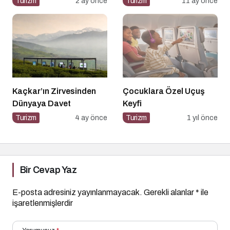
Turizm
2 ay önce
Turizm
11 ay önce
Kaçkar’ın Zirvesinden
Çocuklara Özel Uçuş
Dünyaya Davet
Keyfi
Turizm
4 ay önce
Turizm
1 yıl önce
Bir Cevap Yaz
E-posta adresiniz yayınlanmayacak.
Gerekli alanlar
*
ile
işaretlenmişlerdir