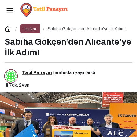
Münih’in Premium Dokusundan Mısır’ın Tarihi
Derinliğine
Paylaş
Yorum Yap
Sabiha Gökçen’den Alicante’ye İlk Adım!
Turizm
Sabiha Gökçen’den Alicante’ye
İlk Adım!
Tatil Panayırı
tarafından yayınlandı
7dk, 24sn