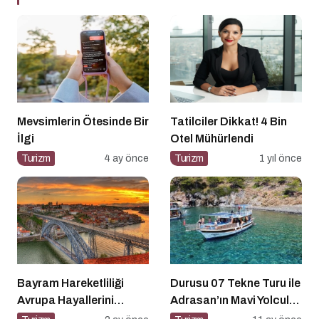
Mevsimlerin Ötesinde Bir
Tatilciler Dikkat! 4 Bin
İlgi
Otel Mühürlendi
Turizm
4 ay önce
Turizm
1 yıl önce
Bayram Hareketliliği
Durusu 07 Tekne Turu ile
Avrupa Hayallerini
Adrasan’ın Mavi Yolculuk
Tetikledi
Serüveni