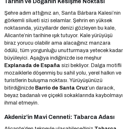
Tarihin ve Doğanın Kesişme Noktası
Şehre adım attığınız an, Santa Bárbara Kalesi’nin
görkemli silueti sizi selamlar. Şehrin en yüksek
noktasında, yüzyıllardır denizi gözleyen bu kale,
Alicante’nin tarihine ışık tutuyor. Kale yürüyüşü
biraz yorucu olabilir ama alacağınız manzara
ödülü, tüm yorgunluğu unutturmaya yetecek kadar
büyüleyici. Aşağıya indiğinizde ise meşhur
Explanada de España
sizi bekliyor. Dalga motifli
mozaiklerle döşenmiş bu sahil yolu, yerel halkın ve
turistlerin buluşma noktası. Yürüyüşünüzü
bitirdiğinizde
Barrio de Santa Cruz
’un daracık,
beyaz badanalı ve çiçekli sokaklarında kaybolmayı
ihmal etmeyin.
Akdeniz’in Mavi Cenneti: Tabarca Adası
Alicante’den tekneyle ulaşabileceğiniz
Tabarca