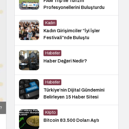
FAM Trip ile Turizm
Profesyonellerini Buluşturdu
Kadın
Kadın Girişimciler “İyi İşler
Festivali”nde Buluştu
Haberler
Haber Değeri Nedir?
Haberler
Türkiye’nin Dijital Gündemini
Belirleyen 15 Haber Sitesi
r?
Kripto
Bitcoin 83.500 Doları Aştı