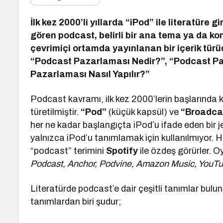
İlk kez 2000’li yıllarda “iPod” ile literatüre
gören podcast, belirli bir ana tema ya da ko
çevrimiçi ortamda yayınlanan bir içerik tür
“Podcast Pazarlaması Nedir?”, “Podcast Pa
Pazarlaması Nasıl Yapılır?”
Podcast kavramı, ilk kez 2000’lerin başlarında 
türetilmiştir.
“Pod”
(küçük kapsül) ve
“Broadca
her ne kadar başlangıçta iPod’u ifade eden bir
yalnızca iPod’u tanımlamak için kullanılmıyor. H
“podcast” terimini
Spotify
ile özdeş görürler. O
Podcast, Anchor, Podvine, Amazon Music, YouTu
Literatürde podcast’e dair çeşitli tanımlar bulu
tanımlardan biri şudur;