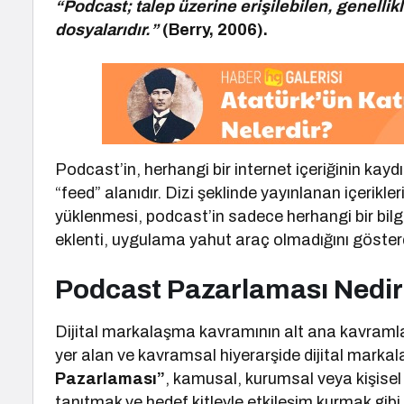
“Podcast; talep üzerine erişilebilen, genellikl
dosyalarıdır.”
(Berry, 2006).
Podcast’in, herhangi bir internet içeriğinin ka
“feed” alanıdır. Dizi şeklinde yayınlanan içerikle
yüklenmesi, podcast’in sadece herhangi bir bilgiy
eklenti, uygulama yahut araç olmadığını gösterdi
Podcast Pazarlaması Nedi
Dijital markalaşma kavramının alt ana kavramla
yer alan ve kavramsal hiyerarşide dijital mark
Pazarlaması”
, kamusal, kurumsal veya kişisel 
tanıtmak ve hedef kitleyle etkileşim kurmak gibi