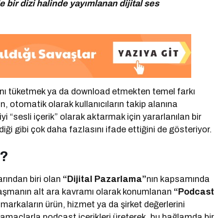
e bir dizi halinde yayımlanan dijital ses
ydını tüketmek ya da download etmekten temel farkı
rin, otomatik olarak kullanıcıların takip alanına
i “sesli içerik” olarak aktarmak için yararlanılan bir
ği gibi çok daha fazlasını ifade ettiğini de gösteriyor.
r?
rından biri olan
“Dijital Pazarlama”
nın kapsamında
alaşmanın alt ara kavramı olarak konumlanan
“Podcast
markaların ürün, hizmet ya da şirket değerlerini
 amaçlarla podcast içerikleri üreterek, bu bağlamda bir