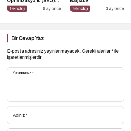
Optimizasyonu (SEO)
Başladı!
Nedir? Etkili SEO İçin 10
Teknoloji
9 ay önce
Teknoloji
3 ay önce
Altın İpucu
Bir Cevap Yaz
E-posta adresiniz yayınlanmayacak.
Gerekli alanlar
*
ile
işaretlenmişlerdir
Yorumunuz
*
Adınız
*