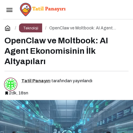
Yapay zekâ siber tehditlerde yeni bir dönemi
başlatıyor
Paylaş
Yorum Yap
OpenClaw ve Moltbook: AI Agent
Teknoloji
Ekonomisinin İlk Altyapıları
OpenClaw ve Moltbook: AI
Agent Ekonomisinin İlk
Altyapıları
Tatil Panayırı
tarafından yayınlandı
2dk, 18sn