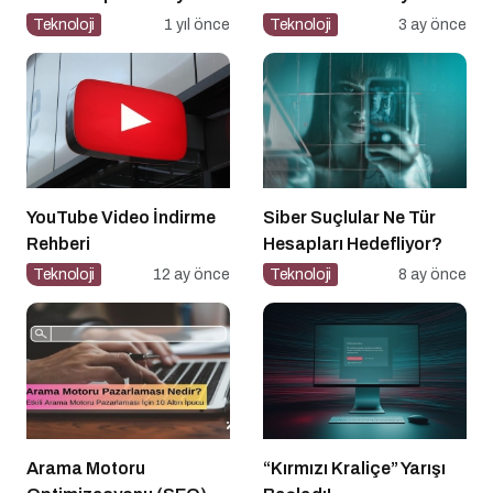
Nasıl Yapılır?
Üretici mi, Tüketici mi?
Teknoloji
1 yıl önce
Teknoloji
3 ay önce
YouTube Video İndirme
Siber Suçlular Ne Tür
Rehberi
Hesapları Hedefliyor?
Teknoloji
12 ay önce
Teknoloji
8 ay önce
Arama Motoru
“Kırmızı Kraliçe” Yarışı