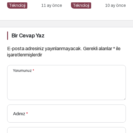
güvenliğinin temel
Operasyonu
Teknoloji
11 ay önce
Teknoloji
10 ay önce
katmanı
Bir Cevap Yaz
E-posta adresiniz yayınlanmayacak.
Gerekli alanlar
*
ile
işaretlenmişlerdir
Yorumunuz
*
Adınız
*