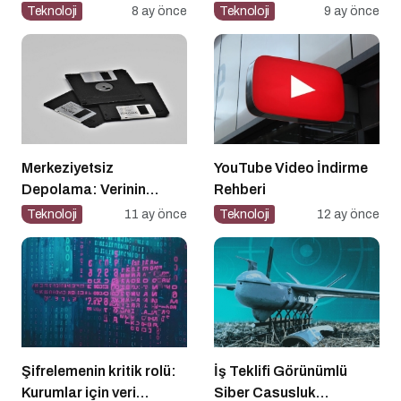
Teknoloji
8 ay önce
Teknoloji
9 ay önce
Merkeziyetsiz
YouTube Video İndirme
Depolama: Verinin
Rehberi
Geleceği Web3 ile
Teknoloji
11 ay önce
Teknoloji
12 ay önce
Şekilleniyor
Şifrelemenin kritik rolü:
İş Teklifi Görünümlü
Kurumlar için veri
Siber Casusluk