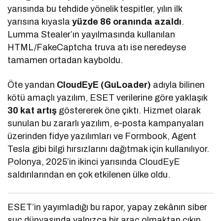
yarısında bu tehdide yönelik tespitler, yılın ilk
yarısına kıyasla
yüzde 86 oranında azaldı
.
Lumma Stealer’ın yayılmasında kullanılan
HTML/FakeCaptcha truva atı ise neredeyse
tamamen ortadan kayboldu.
Öte yandan
CloudEyE (GuLoader)
adıyla bilinen
kötü amaçlı yazılım, ESET verilerine göre yaklaşık
30 kat artış
göstererek öne çıktı. Hizmet olarak
sunulan bu zararlı yazılım, e-posta kampanyaları
üzerinden fidye yazılımları ve Formbook, Agent
Tesla gibi bilgi hırsızlarını dağıtmak için kullanılıyor.
Polonya, 2025’in ikinci yarısında CloudEyE
saldırılarından en çok etkilenen ülke oldu.
ESET’in yayımladığı bu rapor, yapay zekânın siber
suç dünyasında yalnızca bir araç olmaktan çıkıp