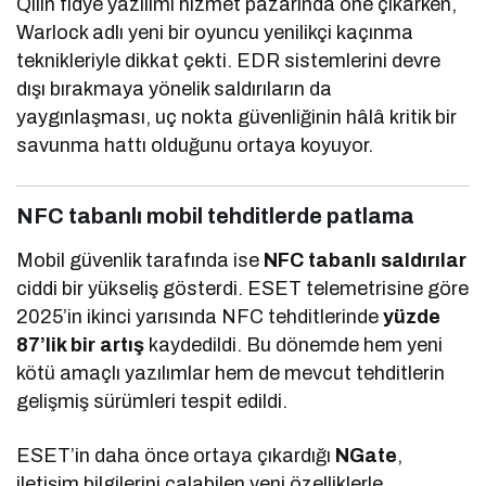
Qilin fidye yazılımı hizmet pazarında öne çıkarken,
Warlock adlı yeni bir oyuncu yenilikçi kaçınma
teknikleriyle dikkat çekti. EDR sistemlerini devre
dışı bırakmaya yönelik saldırıların da
yaygınlaşması, uç nokta güvenliğinin hâlâ kritik bir
savunma hattı olduğunu ortaya koyuyor.
NFC tabanlı mobil tehditlerde patlama
Mobil güvenlik tarafında ise
NFC tabanlı saldırılar
ciddi bir yükseliş gösterdi. ESET telemetrisine göre
2025’in ikinci yarısında NFC tehditlerinde
yüzde
87’lik bir artış
kaydedildi. Bu dönemde hem yeni
kötü amaçlı yazılımlar hem de mevcut tehditlerin
gelişmiş sürümleri tespit edildi.
ESET’in daha önce ortaya çıkardığı
NGate
,
iletişim bilgilerini çalabilen yeni özelliklerle