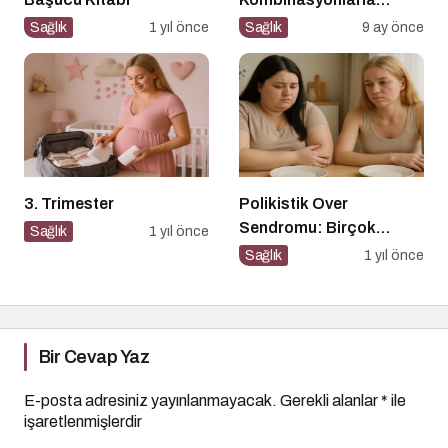
Besinlerin Gücünü Artırın
Sağlık
1 yıl önce
Sağlık
9 ay önce
3. Trimester
Polikistik Over
Sendromu: Birçok
Sağlık
1 yıl önce
Kadının Sessiz Yoldaşı
Sağlık
1 yıl önce
Bir Cevap Yaz
E-posta adresiniz yayınlanmayacak.
Gerekli alanlar
*
ile
işaretlenmişlerdir