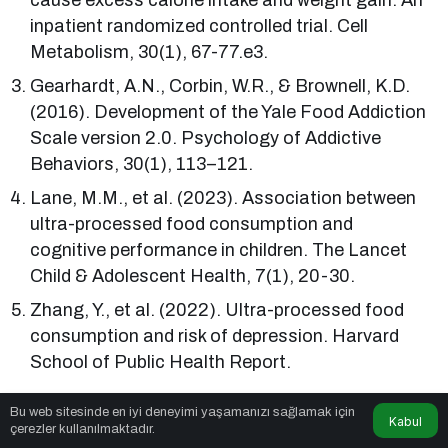
cause excess calorie intake and weight gain: An
inpatient randomized controlled trial. Cell
Metabolism, 30(1), 67-77.e3.
Gearhardt, A.N., Corbin, W.R., & Brownell, K.D.
(2016). Development of the Yale Food Addiction
Scale version 2.0. Psychology of Addictive
Behaviors, 30(1), 113–121.
Lane, M.M., et al. (2023). Association between
ultra-processed food consumption and
cognitive performance in children. The Lancet
Child & Adolescent Health, 7(1), 20-30.
Zhang, Y., et al. (2022). Ultra-processed food
consumption and risk of depression. Harvard
School of Public Health Report.
Kaynak: guzelantalya.com & bihaber.tr köşe yazarı
Bu web sitesinde en iyi deneyimi yaşamanızı sağlamak için
Kabul
Melina Ezgi Tosun
çerezler kullanılmaktadır.