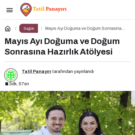
Ultraprocessed Gıdalar: Modern Tabağın Gizli
Psikobiyolojisi
Paylaş
Yorum Yap
Mayıs Ayı Doğuma ve Doğum Sonrasına
Sağlık
Hazırlık Atölyesi
Mayıs Ayı Doğuma ve Doğum
Sonrasına Hazırlık Atölyesi
Tatil Panayırı
tarafından yayınlandı
3dk, 57sn