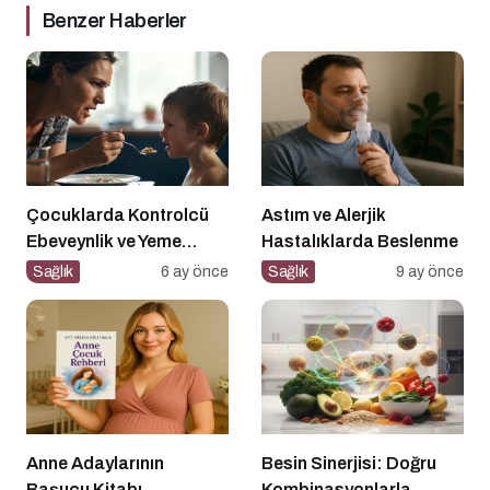
Benzer Haberler
Çocuklarda Kontrolcü
Astım ve Alerjik
Ebeveynlik ve Yeme
Hastalıklarda Beslenme
Direnci
Sağlık
6 ay önce
Sağlık
9 ay önce
Anne Adaylarının
Besin Sinerjisi: Doğru
Başucu Kitabı
Kombinasyonlarla