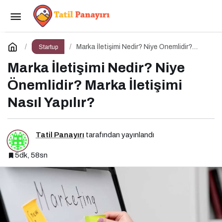
Halkla İlişkiler Yönetimi Nedir? Niye Önemlidir?
Halkla İlişkiler Yönetimi Nasıl Yapılır?
Paylaş
Yorum Yap
Marka İletişimi Nedir? Niye Önemlidir?
Startup
Marka İletişimi Nasıl Yapılır?
Marka İletişimi Nedir? Niye
Önemlidir? Marka İletişimi
Nasıl Yapılır?
Tatil Panayırı
tarafından yayınlandı
5dk, 58sn