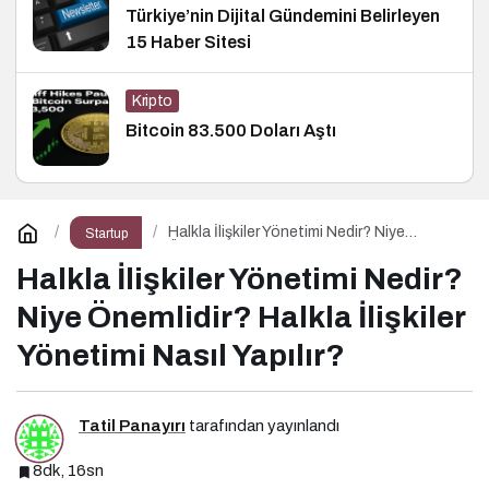
Türkiye’nin Dijital Gündemini Belirleyen
15 Haber Sitesi
Kripto
Bitcoin 83.500 Doları Aştı
Halkla İlişkiler Yönetimi Nedir? Niye
Startup
Önemlidir? Halkla İlişkiler Yönetimi Nasıl
Yapılır?
Halkla İlişkiler Yönetimi Nedir?
Niye Önemlidir? Halkla İlişkiler
Yönetimi Nasıl Yapılır?
Tatil Panayırı
tarafından yayınlandı
8dk, 16sn