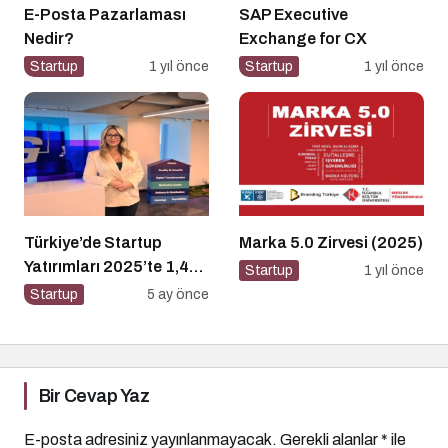
E-Posta Pazarlaması
SAP Executive
Nedir?
Exchange for CX
Startup
1 yıl önce
Startup
1 yıl önce
Türkiye’de Startup
Marka 5.0 Zirvesi (2025)
Yatırımları 2025’te 1,4
Startup
1 yıl önce
Milyar Dolara Ulaştı
Startup
5 ay önce
Bir Cevap Yaz
E-posta adresiniz yayınlanmayacak.
Gerekli alanlar
*
ile