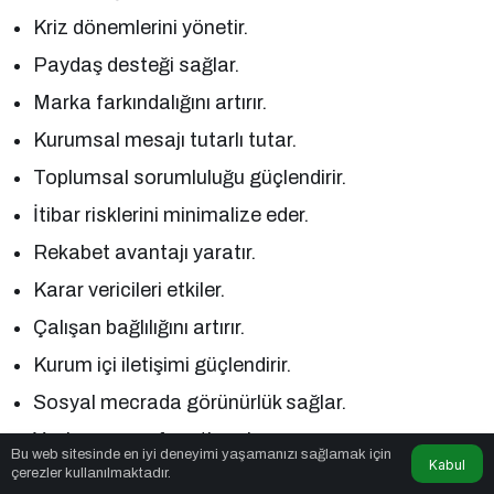
Kriz dönemlerini yönetir.
Paydaş desteği sağlar.
Marka farkındalığını artırır.
Kurumsal mesajı tutarlı tutar.
Toplumsal sorumluluğu güçlendirir.
İtibar risklerini minimalize eder.
Rekabet avantajı yaratır.
Karar vericileri etkiler.
Çalışan bağlılığını artırır.
Kurum içi iletişimi güçlendirir.
Sosyal mecrada görünürlük sağlar.
Yeni pazar ve fırsatlara kapı açar.
Bu web sitesinde en iyi deneyimi yaşamanızı sağlamak için
Kabul
çerezler kullanılmaktadır.
Toplumla diyaloğu sürdürür.