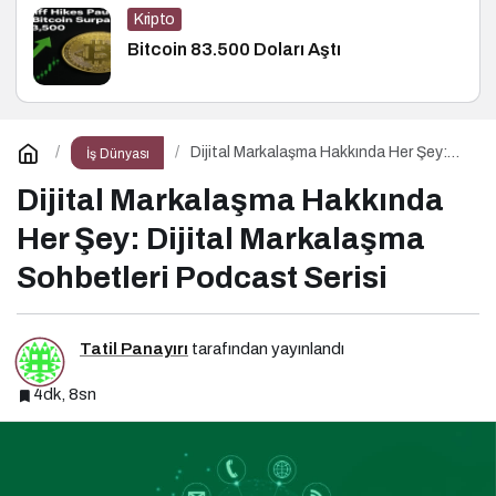
Kripto
Bitcoin 83.500 Doları Aştı
Dijital Markalaşma Hakkında Her Şey:
İş Dünyası
Dijital Markalaşma Sohbetleri Podcast
Serisi
Dijital Markalaşma Hakkında
Her Şey: Dijital Markalaşma
Sohbetleri Podcast Serisi
Tatil Panayırı
tarafından yayınlandı
4dk, 8sn