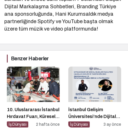
Dijital Markalaşma Sohbetleri, Branding Türkiye
ana sponsorluğunda, Hani Kurumsaldık medya
partnerliğinde Spotify ve YouTube başta olmak
üzere tüm müzik ve video platformunda!
Benzer Haberler
10. Uluslararası İstanbul
İstanbul Gelişim
Hırdavat Fuarı, Küresel
Üniversitesi’nde Dijital
Ticaretin Yeni Merkezi
Markalaşma 1.0 Etkinliği
İş Dünyası
2 hafta önce
İş Dünyası
3 ay önce