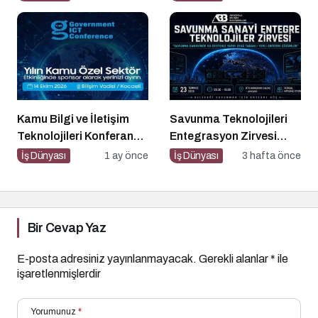
Olur Musun? Fuarı 2026
İçin Geri Sayım!
Kamu Bilgi ve İletişim
Savunma Teknolojileri
Teknolojileri Konferansı
Entegrasyon Zirvesi
2026 İçin Geri Sayım!
Ankara’da
İş Dünyası
1 ay önce
İş Dünyası
3 hafta önce
Gerçekleşecek!
Bir Cevap Yaz
E-posta adresiniz yayınlanmayacak.
Gerekli alanlar
*
ile
işaretlenmişlerdir
Yorumunuz
*