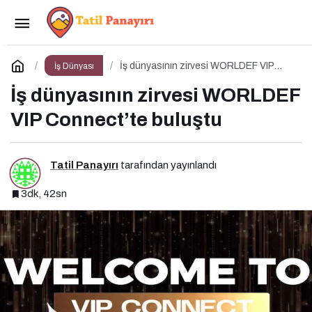
Dijital Markalaşma Hakkında Her Şey: Dijital
Markalaşma Sohbetleri Podcast Serisi
Paylaş
Yorum Yap
İş dünyasının zirvesi WORLDEF VIP
İş Dünyası
Connect’te buluştu
İş dünyasının zirvesi WORLDEF
VIP Connect’te buluştu
Tatil Panayırı
tarafından yayınlandı
3dk, 42sn