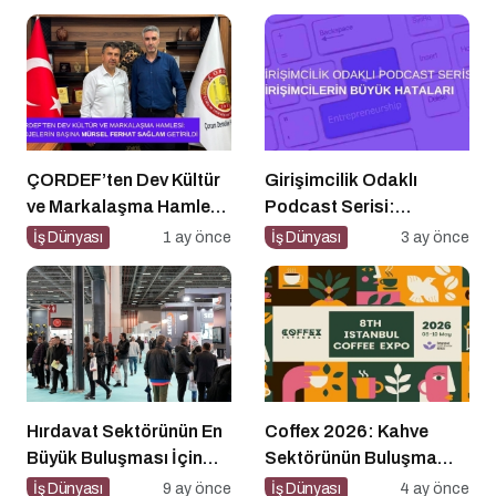
Olmaya Hazırlanıyor
Düzenlenecek
ÇORDEF’ten Dev Kültür
Girişimcilik Odaklı
ve Markalaşma Hamlesi:
Podcast Serisi:
Projelerin Başına Mürsel
Girişimcilerin Büyük
İş Dünyası
1 ay önce
İş Dünyası
3 ay önce
Ferhat Sağlam Getirildi
Hataları
Hırdavat Sektörünün En
Coffex 2026: Kahve
Büyük Buluşması İçin
Sektörünün Buluşma
İstanbul Hazır!
Noktası
İş Dünyası
9 ay önce
İş Dünyası
4 ay önce