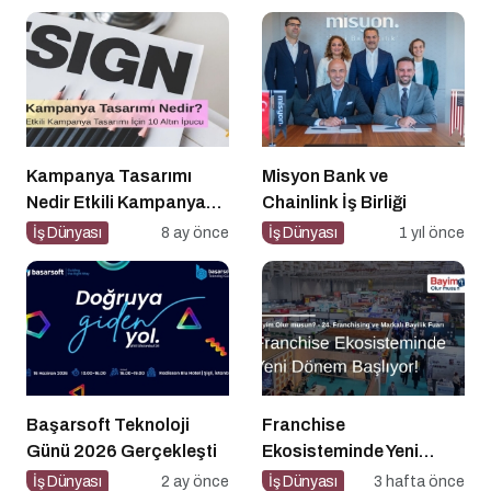
Kampanya Tasarımı
Misyon Bank ve
Nedir Etkili Kampanya
Chainlink İş Birliği
Tasarımı İçin 10 Altın
İş Dünyası
8 ay önce
İş Dünyası
1 yıl önce
Öneri
Başarsoft Teknoloji
Franchise
Günü 2026 Gerçekleşti
Ekosisteminde Yeni
Dönem Başlıyor: Bayim
İş Dünyası
2 ay önce
İş Dünyası
3 hafta önce