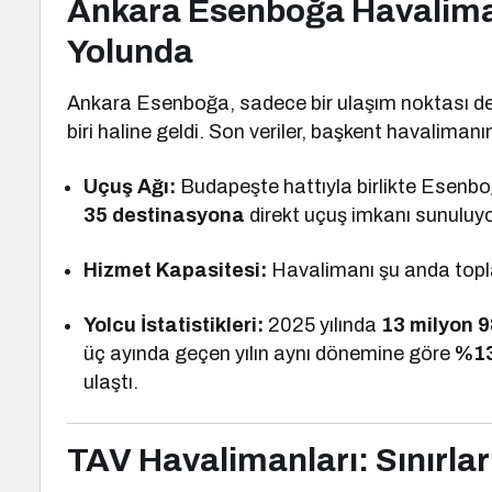
Ankara Esenboğa Havaliman
Yolunda
Ankara Esenboğa, sadece bir ulaşım noktası değ
biri haline geldi. Son veriler, başkent havalimanı
Uçuş Ağı:
Budapeşte hattıyla birlikte Esenbo
35 destinasyona
direkt uçuş imkanı sunuluyo
Hizmet Kapasitesi:
Havalimanı şu anda to
Yolcu İstatistikleri:
2025 yılında
13 milyon 9
üç ayında geçen yılın aynı dönemine göre
%13
ulaştı.
TAV Havalimanları: Sınırlar