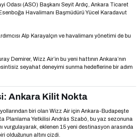
yi Odası (ASO) Başkanı Seyit Ardıç, Ankara Ticaret
 Esenboğa Havalimanı Başmüdürü Yücel Karadavut
dımcısı Alp Karayalçın ve havalimanı yönetimi de bu
 Demirer, Wizz Air’in bu yeni hattının Ankara’nın
kesintisiz seyahat deneyimi sunma hedeflerine bir adım
si: Ankara Kilit Nokta
ayollarından biri olan Wizz Air için Ankara-Budapeşte
Rota Planlama Yetkilisi András Szabó, bu yaz sezonuna
rını vurgulayarak, eklenen 15 yeni destinasyon arasında
ri olduğunun altını çizdi.