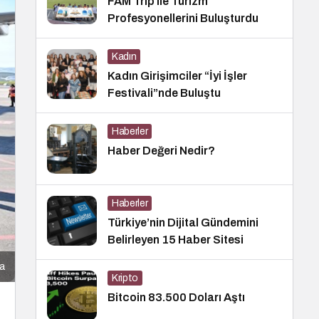
FAM Trip ile Turizm
Profesyonellerini Buluşturdu
Kadın
Kadın Girişimciler “İyi İşler
Festivali”nde Buluştu
Haberler
Haber Değeri Nedir?
Haberler
Türkiye’nin Dijital Gündemini
Belirleyen 15 Haber Sitesi
ta
Kripto
Bitcoin 83.500 Doları Aştı