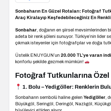
Sonbaharın En Güzel Rotaları: Fotoğraf Tu
Araç Kiralayıp Keşfedebileceğiniz En Renkli
Sonbahar
, doğanın en şiirsel mevsimlerinden bi
adeta bir renk şöleni sunuyor. Türkiye’nin lider
çıkmak isteyenler için fotoğrafçılar ve doğa tutk
Üstelik ENUYGUN’un
20.000 TL’ye varan ind
konforlu şekilde gezmek mümkün!
Fotoğraf Tutkunlarına Öze
1. Bolu – Yedigöller: Renklerin Bu
Sonbaharın sembolü haline gelen
Yedigöller
, d
Büyükgöl, Seringöl, Deringöl, Nazlıgöl, Küçükgöl
büyüleyici gölden alıyor.