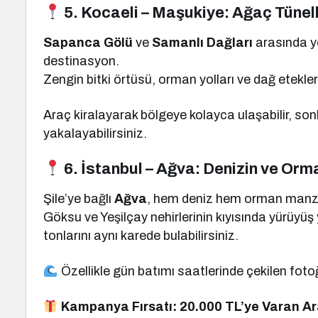
5. Kocaeli – Maşukiye: Ağaç Tünel
Sapanca Gölü
ve
Samanlı Dağları
arasında ye
destinasyon.
Zengin bitki örtüsü, orman yolları ve dağ etekleri
Araç kiralayarak bölgeye kolayca ulaşabilir, s
yakalayabilirsiniz.
6. İstanbul – Ağva: Denizin ve Or
Şile’ye bağlı
Ağva
, hem deniz hem orman manzara
Göksu ve Yeşilçay nehirlerinin kıyısında yürüyüş
tonlarını aynı karede bulabilirsiniz.
Özellikle gün batımı saatlerinde çekilen fot
Kampanya Fırsatı: 20.000 TL’ye Varan Ar