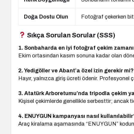
Doğa Dostu Olun
Fotoğraf çekerken bit
Sıkça Sorulan Sorular (SSS)
1. Sonbaharda en iyi fotoğraf çekim zaman
Ekim ortasından kasım sonuna kadar olan dönem
2. Yedigöller ve Abant’a özel izin gerekir mi?
Hayır, yalnızca giriş ücreti ödenir. Profesyonel ç
3. Atatürk Arboretumu’nda tripodla çekim yap
Kişisel çekimlerde genellikle serbesttir; ancak tic
4. ENUYGUN kampanyası nasıl kullanılabilir
Araç kiralama aşamasında “ENUYGUN” kodunu gi