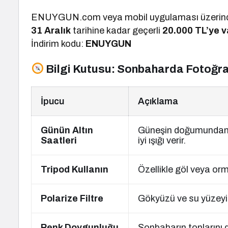
ENUYGUN.com veya mobil uygulaması üzerinden
31 Aralık
tarihine kadar geçerli
20.000 TL’ye va
İndirim kodu:
ENUYGUN
Bilgi Kutusu: Sonbaharda Fotoğraf
İpucu
Açıklama
Günün Altın
Güneşin doğumundan s
Saatleri
iyi ışığı verir.
Tripod Kullanın
Özellikle göl veya or
Polarize Filtre
Gökyüzü ve su yüzeyin
Renk Doygunluğu
Sonbaharın tonlarını 