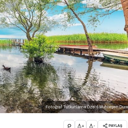
Fotoğraf Tutkunlarına Özel 6 Muhteşem Dur
+
-
PAYLAŞ