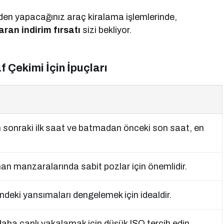
 yapacağınız araç kiralama işlemlerinde,
ran indirim fırsatı
sizi bekliyor.
 Çekimi İçin İpuçları
onraki ilk saat ve batmadan önceki son saat, en
man manzaralarında sabit pozlar için önemlidir.
deki yansımaları dengelemek için idealdir.
daha canlı yakalamak için düşük ISO tercih edin.