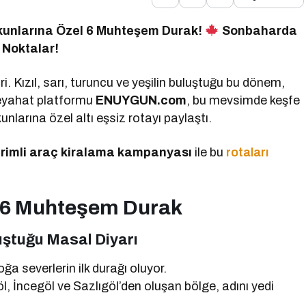
tkunlarına Özel 6 Muhteşem Durak!
Sonbaharda
 Noktalar!
ri. Kızıl, sarı, turuncu ve yeşilin buluştuğu bu dönem,
 seyahat platformu
ENUYGUN.com
, bu mevsimde keşfe
unlarına özel altı eşsiz rotayı paylaştı.
irimli araç kiralama kampanyası
ile bu
rotaları
l 6 Muhteşem Durak
luştuğu Masal Diyarı
oğa severlerin ilk durağı oluyor.
, İncegöl ve Sazlıgöl’den oluşan bölge, adını yedi