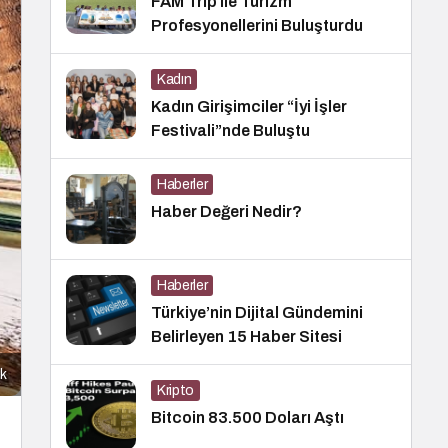
FAM Trip ile Turizm
Profesyonellerini Buluşturdu
Kadın
Kadın Girişimciler “İyi İşler
Festivali”nde Buluştu
Haberler
Haber Değeri Nedir?
Haberler
Türkiye’nin Dijital Gündemini
Belirleyen 15 Haber Sitesi
ak
Kripto
Bitcoin 83.500 Doları Aştı