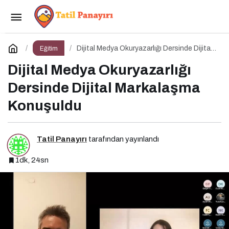
Enformasyon Ekosisteminde Dezenformasyon
ve Çözüm Arayışları
Paylaş
Yorum Yap
Dijital Medya Okuryazarlığı Dersinde Dijital
Eğitim
Markalaşma Konuşuldu
Dijital Medya Okuryazarlığı
Dersinde Dijital Markalaşma
Konuşuldu
Tatil Panayırı
tarafından yayınlandı
1dk, 24sn