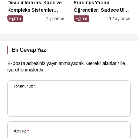
Disiplinlerarası Kaos ve
Erasmus Yapan
Kompleks Sistemler
Öğrenciler: Sadece Ülke
Sempozyumu İçin Geri
Değil, Bakış Açısı da
Eğitim
1 yıl önce
Eğitim
12 ay önce
Sayım!
Değişiyor
Bir Cevap Yaz
E-posta adresiniz yayınlanmayacak.
Gerekli alanlar
*
ile
işaretlenmişlerdir
Yorumunuz
*
Adınız
*