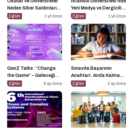
Okullar ve Üniversiteler
İstanbul Üniversitesi’nde
Neden Siber Saldırıların
Yeni Medya ve Dergicilik
Hedefinde?
Konuşuldu
Eğitim
1 yıl önce
Eğitim
1 yıl önce
GenZ Talks: “Change
Sınavda Başarının
the Game” – Geleceği
Anahtarı: Anda Kalmak
Tasarlayanlar Sahne
ve Duygu Yönetimi
Eğitim
6 ay önce
Eğitim
2 ay önce
Alıyor!