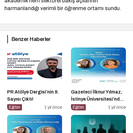
akademik hem sektörel bakış açılarının
harmanlandığı verimli bir öğrenme ortamı sundu.
Benzer Haberler
PR Atölye Dergisi’nin 9.
Gazeteci İlknur Yılmaz,
Sayısı Çıktı!
İstinye Üniversitesi’nde
Dijital Medya
Eğitim
1 yıl önce
Eğitim
1 yıl önce
Okuryazarlığı Dersinin
Konuğu Oldu