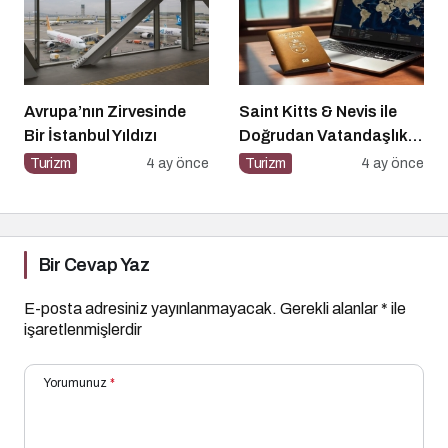
Türkiye’den Listelenen
Tek Otel Olarak Öne
Çıktı
Avrupa’nın Zirvesinde
Saint Kitts & Nevis ile
Bir İstanbul Yıldızı
Doğrudan Vatandaşlık
Dönemi
Turizm
4 ay önce
Turizm
4 ay önce
Bir Cevap Yaz
E-posta adresiniz yayınlanmayacak.
Gerekli alanlar
*
ile
işaretlenmişlerdir
Yorumunuz
*