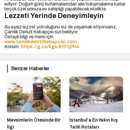
ediyor. Doğum günü kutlamalarından aile buluşmalarına kadar
birçok özel anınıza ev sahipliği yapabilecek nitelikte.
Lezzeti Yerinde Deneyimleyin
Bu eşsiz lezzet yolculuğunu siz de yaşamak istiyorsanız,
Çamlık Denizli Kebapçısı sizi bekliyor.
Detaylı bilgi ve menü için:
www.camlikdenizlikebapcisi.com
Konum:
https://g.co/kgs/8YFQfHA
Benzer Haberler
Mevsimlerin Ötesinde Bir
İstanbul’a En Yakın Kış
İlgi
Tatili Rotaları