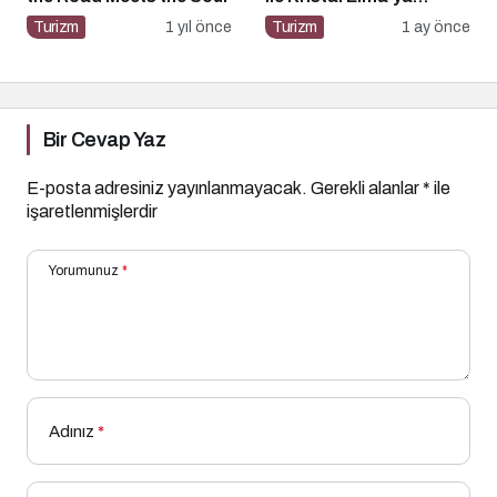
Uzanan Başarı Hikâyesi
Turizm
1 yıl önce
Turizm
1 ay önce
Bir Cevap Yaz
E-posta adresiniz yayınlanmayacak.
Gerekli alanlar
*
ile
işaretlenmişlerdir
Yorumunuz
*
Adınız
*