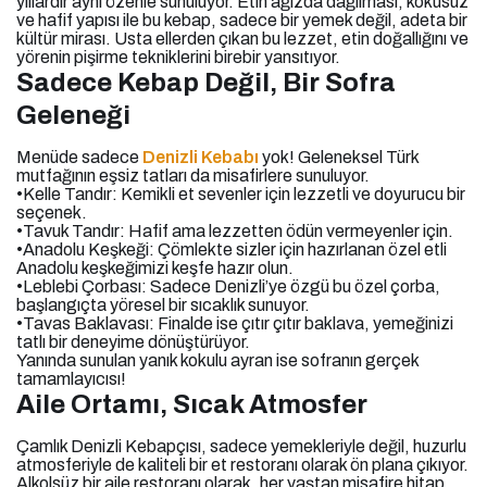
yıllardır aynı özenle sunuluyor. Etin ağızda dağılması, kokusuz
ve hafif yapısı ile bu kebap, sadece bir yemek değil, adeta bir
kültür mirası. Usta ellerden çıkan bu lezzet, etin doğallığını ve
yörenin pişirme tekniklerini birebir yansıtıyor.
Sadece Kebap Değil, Bir Sofra
Geleneği
Menüde sadece
Denizli Kebabı
yok! Geleneksel Türk
mutfağının eşsiz tatları da misafirlere sunuluyor.
•Kelle Tandır: Kemikli et sevenler için lezzetli ve doyurucu bir
seçenek.
•Tavuk Tandır: Hafif ama lezzetten ödün vermeyenler için.
•Anadolu Keşkeği: Çömlekte sizler için hazırlanan özel etli
Anadolu keşkeğimizi keşfe hazır olun.
•Leblebi Çorbası: Sadece Denizli’ye özgü bu özel çorba,
başlangıçta yöresel bir sıcaklık sunuyor.
•Tavas Baklavası: Finalde ise çıtır çıtır baklava, yemeğinizi
tatlı bir deneyime dönüştürüyor.
Yanında sunulan yanık kokulu ayran ise sofranın gerçek
tamamlayıcısı!
Aile Ortamı, Sıcak Atmosfer
Çamlık Denizli Kebapçısı, sadece yemekleriyle değil, huzurlu
atmosferiyle de kaliteli bir et restoranı olarak ön plana çıkıyor.
Alkolsüz bir aile restoranı olarak, her yaştan misafire hitap