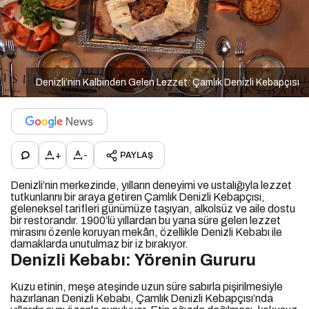
Denizli’nin Kalbinden Gelen Lezzet: Çamlık Denizli Kebapçısı
+
-
PAYLAŞ
Denizli’nin merkezinde, yılların deneyimi ve ustalığıyla lezzet
tutkunlarını bir araya getiren Çamlık Denizli Kebapçısı,
geleneksel tarifleri günümüze taşıyan, alkolsüz ve aile dostu
bir restorandır. 1900’lü yıllardan bu yana süre gelen lezzet
mirasını özenle koruyan mekân, özellikle Denizli Kebabı ile
damaklarda unutulmaz bir iz bırakıyor.
Denizli Kebabı: Yörenin Gururu
Kuzu etinin, meşe ateşinde uzun süre sabırla pişirilmesiyle
hazırlanan Denizli Kebabı, Çamlık Denizli Kebapçısı’nda