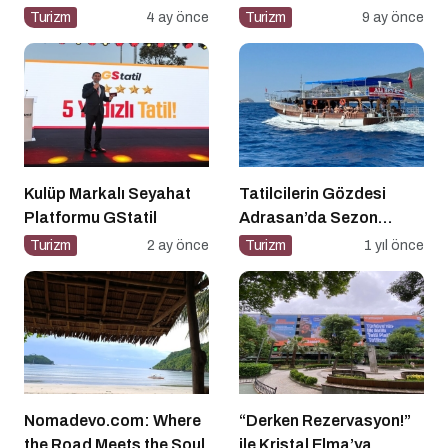
Turizm
4 ay önce
Turizm
9 ay önce
Kulüp Markalı Seyahat
Tatilcilerin Gözdesi
Platformu GStatil
Adrasan’da Sezon
Açıldı!
Turizm
2 ay önce
Turizm
1 yıl önce
Nomadevo.com: Where
“Derken Rezervasyon!”
the Road Meets the Soul
ile Kristal Elma’ya