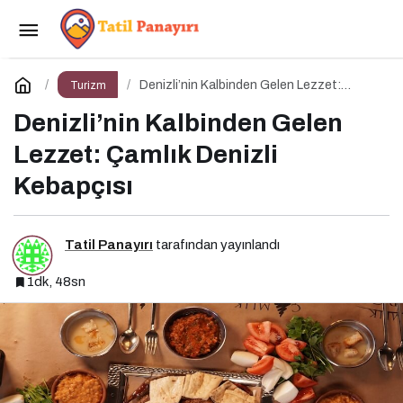
Antalya’da Gezilecek 10 Yer
Paylaş
Yorum Yap
Denizli’nin Kalbinden Gelen Lezzet:
Turizm
Çamlık Denizli Kebapçısı
Denizli’nin Kalbinden Gelen
Lezzet: Çamlık Denizli
Kebapçısı
Tatil Panayırı
tarafından yayınlandı
1dk, 48sn